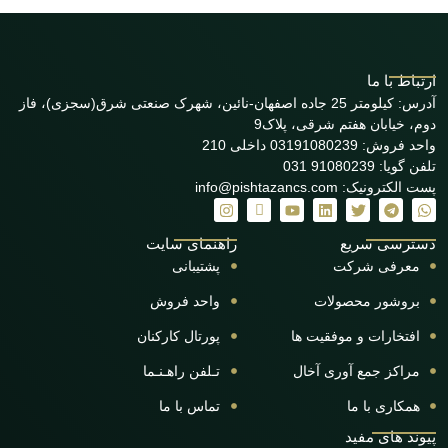
ارتباط با ما
آدرس: کیلومتر 25 جاده اصفهان-نائین، شهرک صنعتی شرق(سجزی)، فاز
دوم، خیابان هفتم شرقی، پلاک9
واحد فروش: 03191080239 داخلی 210
تلفن گویا: 91080239 031
پست الکترونیک: info@pishtazancs.com
دسترسی سریع
راهنمای سایت
معرفی شرکت
پشتیبانی
بروشور محصولات
واحد فروش
افتخارات و موفقیت ها
پورتال کارکنان
مراکز جمع آوری آخال
تـلفن راهـنـما
همکاری با ما
تماس با ما
پیوند های مفید