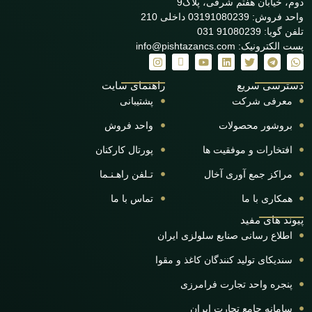
دوم، خیابان هفتم شرقی، پلاک9
واحد فروش: 03191080239 داخلی 210
تلفن گویا: 91080239 031
پست الکترونیک: info@pishtazancs.com
دسترسی سریع
راهنمای سایت
معرفی شرکت
پشتیبانی
بروشور محصولات
واحد فروش
افتخارات و موفقیت ها
پورتال کارکنان
مراکز جمع آوری آخال
تـلفن راهـنـما
همکاری با ما
تماس با ما
پیوند های مفید
اطلاع رسانی صنایع سلولزی ایران
سندیکای تولید کنندگان کاغذ و مقوا
پنجره واحد تجارت فرامرزی
سامانه جامع تجارت ایران