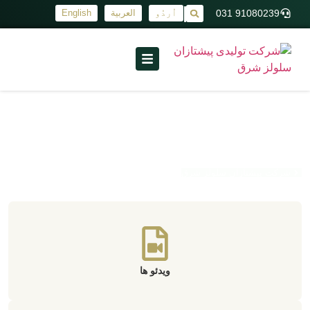
91080239 031
اُردُو
العربية
English
|
مدیا
شرکت پیشتازان سلولز شرق
ویدئو ها