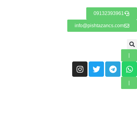
09132393961
info@pishtazancs.com
|
|