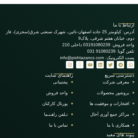
ارتباط با ما
آدرس: کیلومتر 25 جاده اصفهان-نائین، شهرک صنعتی شرق(سجزی)، فاز
دوم، خیابان هفتم شرقی، پلاک9
واحد فروش: 03191080239 داخلی 210
تلفن گویا: 91080239 031
پست الکترونیک: info@pishtazancs.com
دسترسی سریع
راهنمای سایت
معرفی شرکت
پشتیبانی
بروشور محصولات
واحد فروش
افتخارات و موفقیت ها
پورتال کارکنان
مراکز جمع آوری آخال
تـلفن راهـنـما
همکاری با ما
تماس با ما
پیوند های مفید