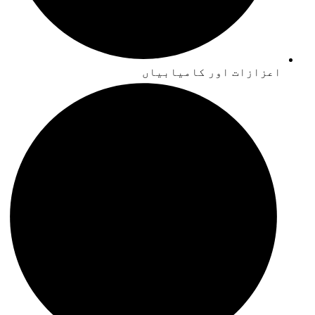
اعزازات اور کامیابیاں