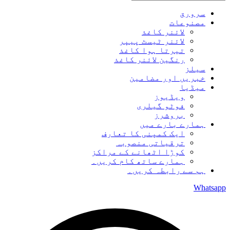
سرورق
مصنوعات
لائنر کاغذ
لائنر ٹیسٹ پیپر
تیرتا ہوا کاغذ
رنگین لائنر کاغذ
سیلز
خبریں اور مضامین
میڈیا
ویڈیوز
فوٹو گیلری
بروشرز
ہمارے بارے میں
ایک کمپنی کا تعارف
ترقیاتی منصوبہ
کوڑا اٹھانے کے مراکز
ہمارے ساتھ کام کریں۔
ہم سے رابطہ کریں۔
Whatsapp