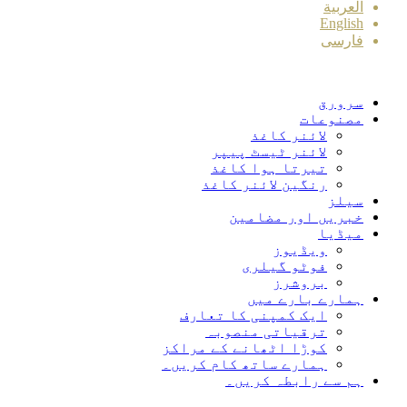
العربية
English
فارسی
سرورق
مصنوعات
لائنر کاغذ
لائنر ٹیسٹ پیپر
تیرتا ہوا کاغذ
رنگین لائنر کاغذ
سیلز
خبریں اور مضامین
میڈیا
ویڈیوز
فوٹو گیلری
بروشرز
ہمارے بارے میں
ایک کمپنی کا تعارف
ترقیاتی منصوبہ
کوڑا اٹھانے کے مراکز
ہمارے ساتھ کام کریں۔
ہم سے رابطہ کریں۔