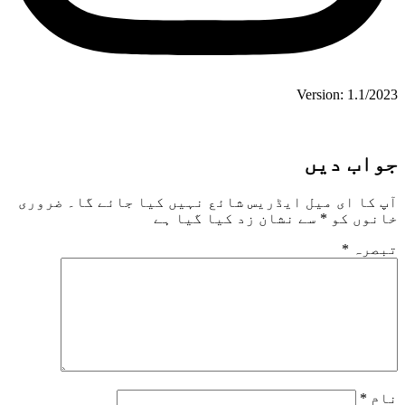
Version: 1.1/2023
جواب دیں
آپ کا ای میل ایڈریس شائع نہیں کیا جائے گا۔
ضروری
خانوں کو
*
سے نشان زد کیا گیا ہے
تبصرہ
*
نام
*