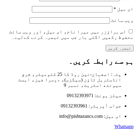
ای میل
*
ویب‌ سائٹ
اس براؤزر میں میرا نام، ای میل، اور ویب سائٹ
محفوظ رکھیں اگلی بار جب میں تبصرہ کرنے کےلیے۔
ہم سے رابطہ کریں۔
پتہ: اصفہان-نین روڈ کا 25 کلومیٹر، شرق
انڈسٹریل ٹاؤن (سیگزی)، دوسرا فیز، ایسٹ
سیونتھ اسٹریٹ، نمبر 9
سیلز یونٹ: 09132393971
جواب آپریٹر: 09132393961
ای میل: info@pishtazancs.com
Whatsapp