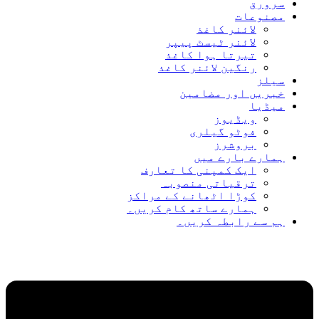
سرورق
مصنوعات
لائنر کاغذ
لائنر ٹیسٹ پیپر
تیرتا ہوا کاغذ
رنگین لائنر کاغذ
سیلز
خبریں اور مضامین
میڈیا
ویڈیوز
فوٹو گیلری
بروشرز
ہمارے بارے میں
ایک کمپنی کا تعارف
ترقیاتی منصوبہ
کوڑا اٹھانے کے مراکز
ہمارے ساتھ کام کریں۔
ہم سے رابطہ کریں۔