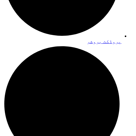
پروڈکٹ بروشر