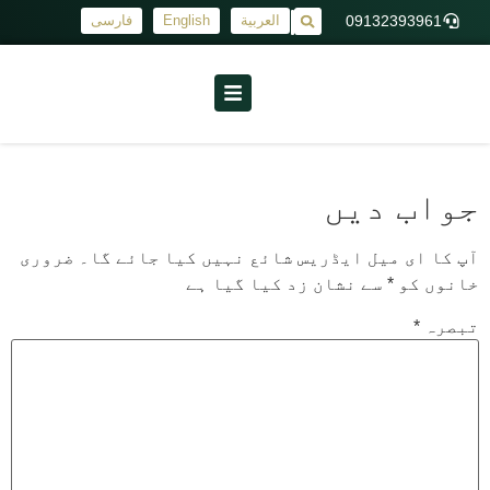
09132393961
العربية
English
فارسی
|
جواب دیں
آپ کا ای میل ایڈریس شائع نہیں کیا جائے گا۔
ضروری
خانوں کو
*
سے نشان زد کیا گیا ہے
تبصرہ
*