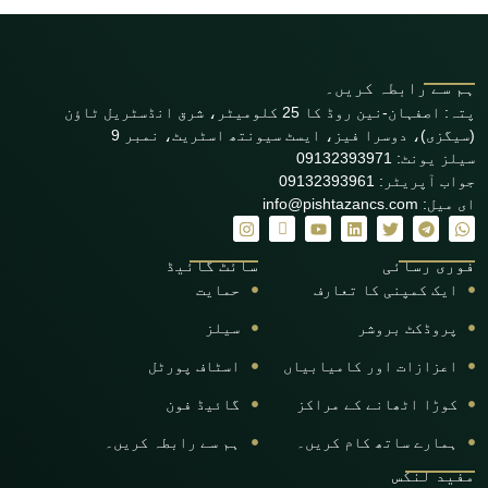
ہم سے رابطہ کریں۔
پتہ: اصفہان-نین روڈ کا 25 کلومیٹر، شرق انڈسٹریل ٹاؤن
(سیگزی)، دوسرا فیز، ایسٹ سیونتھ اسٹریٹ، نمبر 9
سیلز یونٹ: 09132393971
جواب آپریٹر: 09132393961
ای میل: info@pishtazancs.com
فوری رسائی
سائٹ گائیڈ
ایک کمپنی کا تعارف
حمایت
پروڈکٹ بروشر
سیلز
اعزازات اور کامیابیاں
اسٹاف پورٹل
کوڑا اٹھانے کے مراکز
گائیڈ فون
ہمارے ساتھ کام کریں۔
ہم سے رابطہ کریں۔
مفید لنکس