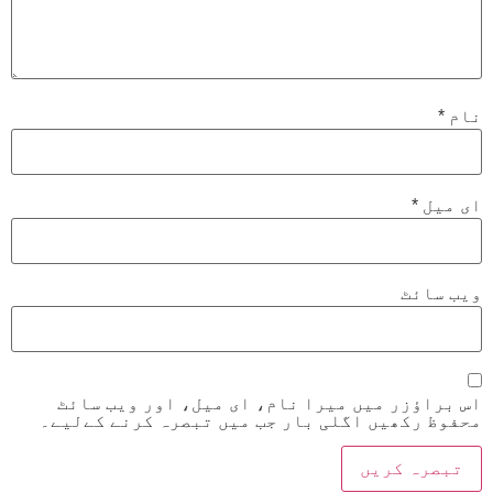
نام
*
ای میل
*
ویب‌ سائٹ
اس براؤزر میں میرا نام، ای میل، اور ویب سائٹ
محفوظ رکھیں اگلی بار جب میں تبصرہ کرنے کےلیے۔