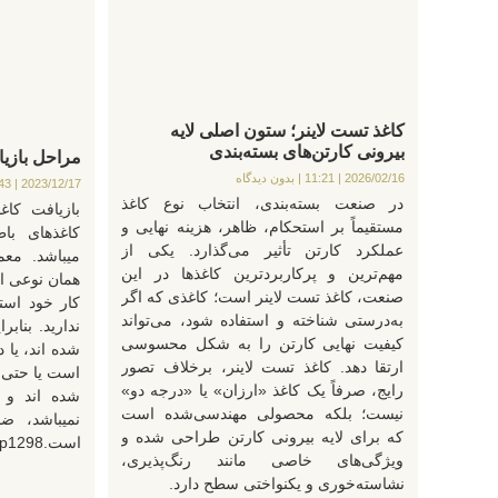
کاغذ تست لاینر؛ ستون اصلی لایه
بیرونی کارتن‌های بسته‌بندی
مراحل بازی
2026/02/16
11:21
بدون دیدگاه
11:43
2023/12/17
در صنعت بسته‌بندی، انتخاب نوع کاغذ
بازیافت کاغ
مستقیماً بر استحکام، ظاهر، هزینه نهایی و
کاغذهای با
عملکرد کارتن تأثیر می‌گذارد. یکی از
میباشد. معمو
مهم‌ترین و پرکاربردترین کاغذها در این
همان نوعی ا
صنعت، کاغذ تست لاینر است؛ کاغذی که اگر
کار خود استف
به‌درستی شناخته و استفاده شود، می‌تواند
ندارید. بناب
کیفیت نهایی کارتن را به شکل محسوسی
شده اند، یا 
ارتقا دهد. کاغذ تست لاینر، برخلاف تصور
است یا حتی 
رایج، صرفاً یک کاغذ «ارزان» یا «درجه دو»
شده اند و 
نیست؛ بلکه محصولی مهندسی‌شده است
نمیباشد، ض
که برای لایه بیرونی کارتن طراحی شده و
است.p1298
ویژگی‌های خاصی مانند رنگ‌پذیری،
نشاسته‌خوری و یکنواختی سطح دارد.