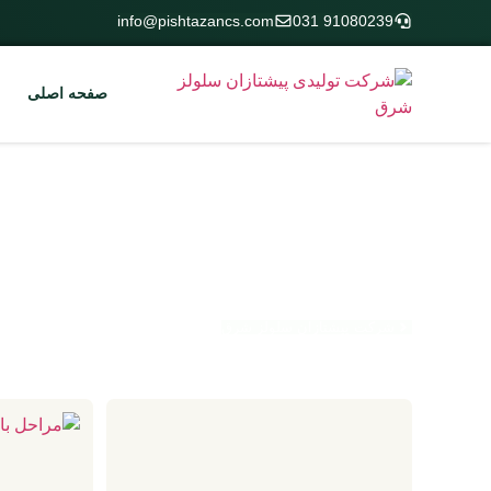
info@pishtazancs.com
91080239 031
صفحه اصلی
نگار نظری
شرکت پیشتازان سلولز شرق