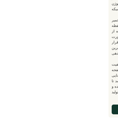
وژن
شبکه
میر
محفظه
 از
ورت
رار
ترین
دهی
فیت
فحه
ایی
 تا
ه و
لید