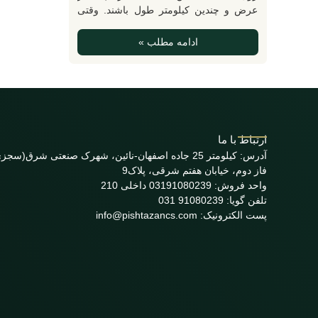
عرض و چندین کیلومتر طول باشند. وقتی
کاغذ تولید شده از ماشین خارج می‌شود،
برای انتقال، ذخیره سازی یا حمل و نقل به
ادامه مطلب »
مقصد نهایی، رول‌های کاغذ باید جمع‌آوری و
پیچیده شوند. به همین منظور، پاپ ریل به
عنوان یک دستگاه اتوماتیک در خط تولید قرار
می‌گیرد. وظیفه پاپ ریل این است که
رول‌های کاغذ را از خط تولید جدا کند، آن‌ها
را جمع‌آوری کند و با استفاده از یک سیستم
ارتباط با ما
پیچشی آن‌ها را به ریل تبدیل کند.
آدرس: کیلومتر 25 جاده اصفهان-نائین، شهرک صنعتی شرق(سجز
فاز دوم، خیابان هفتم شرقی، پلاک9
واحد فروش: 03191080239 داخلی 210
تلفن گویا: 91080239 031
پست الکترونیک: info@pishtazancs.com