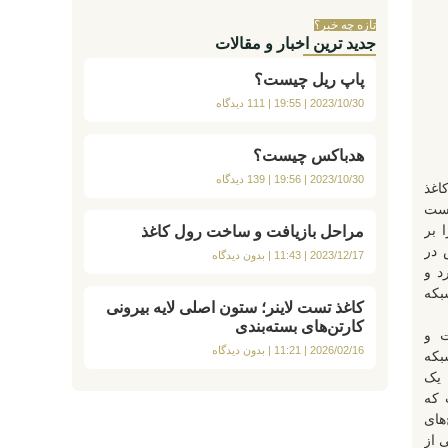
تازه چه خبر؟
جدید ترین اخبار و مقالات
پاپ ریل چیست؟
2023/10/30
19:55
111 دیدگاه
هدباکس چیست؟
2023/10/30
19:56
139 دیدگاه
د کاغذ
است
 بر
مراحل بازیافت و ساخت رول کاغذ
باکس در
2023/12/17
11:43
بدون دیدگاه
د و
بکه
کاغذ تست لاینر؛ ستون اصلی لایه بیرونی
کارتن‌های بسته‌بندی
ت و
2026/02/16
11:21
بدون دیدگاه
بکه
 یک
Distrib) است که
های
 از