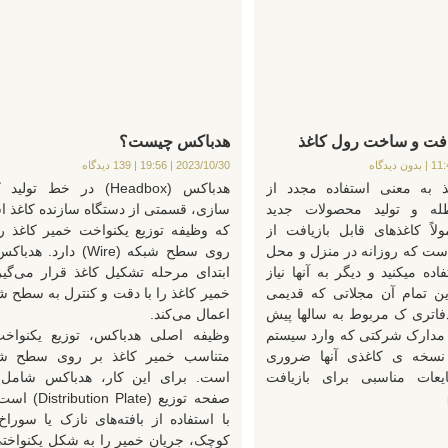
افت و ساخت رول کاغذ
هدباکس چیست؟
بدون دیدگاه
2023/10/30
19:56
139 دیدگاه
ذ به معنی استفاده مجدد از
هدباکس (Headbox) در خط تولی
طله و تولید محصولات جدید
سازی، قسمتی از دستگاه سازنده کاغذ 
لاً کاغذهای قابل بازیافت از
که وظیفه توزیع یکنواخت خمیر کاغذ را
ست که روزانه در منزل و محل
روی سطح شبکه (Wire) دارد. هد
اده میکنید و دیگر به آنها نیاز
ابتدای مرحله تشکیل کاغذ قرار می‌گیر
راین تمام آن مجلاتی که قدیمی
خمیر کاغذ را با دقت و کنترل به سطح ش
دفاتری ک مربوط به سالها پیش
اعمال می‌کند.
مدارک شرکتی که وارد سیستم
وظیفه اصلی هدباکس، توزیع یکنواخ
نسخه ی کاغذی آنها ضروری
متناسب خمیر کاغذ بر روی سطح ش
ایعات مناسبی برای بازیافت
است. برای این کار، هدباکس شامل
صفحه توزیع (ution Plate
با استفاده از بافته‌های نازک یا سوراخ‌
کوچک، جریان خمیر را به شکل یکنواختی