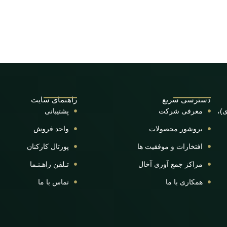
دسترسی سریع
راهنمای سایت
ی)،
معرفی شرکت
پشتیبانی
بروشور محصولات
واحد فروش
افتخارات و موفقیت ها
پورتال کارکنان
مراکز جمع آوری آخال
تـلفن راهـنـما
همکاری با ما
تماس با ما