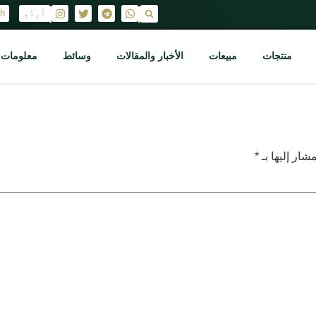
اُردُو
sh
|
|
منتجات
مبيعات
الأخبار والمقالات
وسائط
معلومات ع
شار إليها بـ
*