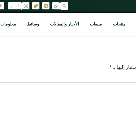
اُردُو
sh
|
|
منتجات
مبيعات
الأخبار والمقالات
وسائط
معلومات ع
شار إليها بـ
*