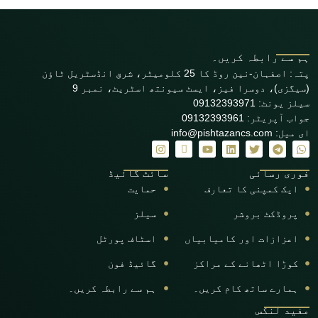
ہم سے رابطہ کریں۔
پتہ: اصفہان-نین روڈ کا 25 کلومیٹر، شرق انڈسٹریل ٹاؤن
(سیگزی)، دوسرا فیز، ایسٹ سیونتھ اسٹریٹ، نمبر 9
سیلز یونٹ: 09132393971
جواب آپریٹر: 09132393961
ای میل: info@pishtazancs.com
فوری رسائی
سائٹ گائیڈ
ایک کمپنی کا تعارف
حمایت
پروڈکٹ بروشر
سیلز
اعزازات اور کامیابیاں
اسٹاف پورٹل
کوڑا اٹھانے کے مراکز
گائیڈ فون
ہمارے ساتھ کام کریں۔
ہم سے رابطہ کریں۔
مفید لنکس