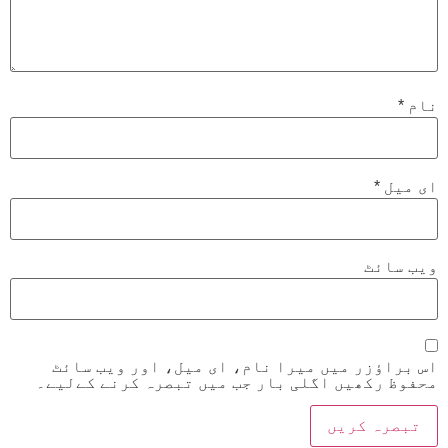
نام
*
ای میل
*
ویب‌ سائٹ
اس براؤزر میں میرا نام، ای میل، اور ویب سائٹ
محفوظ رکھیں اگلی بار جب میں تبصرہ کرنے کےلیے۔