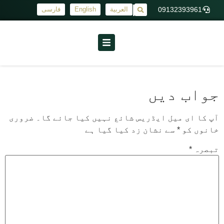
09132393961
العربية
English
فارسی
|
جواب دیں
آپ کا ای میل ایڈریس شائع نہیں کیا جائے گا۔
ضروری
خانوں کو
*
سے نشان زد کیا گیا ہے
تبصرہ
*