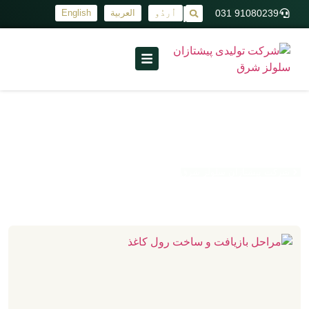
91080239 031
اُردُو
العربية
English
|
بازیافت
شرکت پیشتازان سلولز شرق