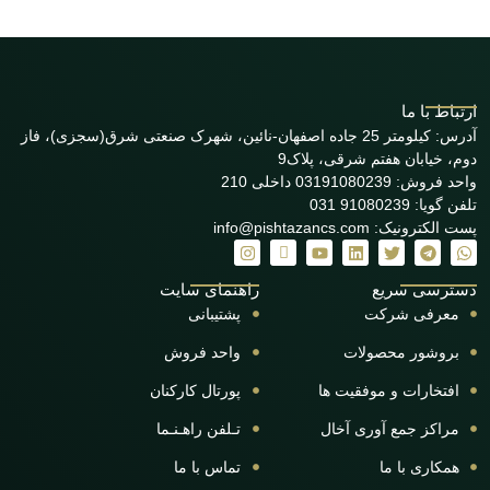
ارتباط با ما
آدرس: کیلومتر 25 جاده اصفهان-نائین، شهرک صنعتی شرق(سجزی)، فاز
دوم، خیابان هفتم شرقی، پلاک9
واحد فروش: 03191080239 داخلی 210
تلفن گویا: 91080239 031
پست الکترونیک: info@pishtazancs.com
دسترسی سریع
راهنمای سایت
معرفی شرکت
پشتیبانی
بروشور محصولات
واحد فروش
افتخارات و موفقیت ها
پورتال کارکنان
مراکز جمع آوری آخال
تـلفن راهـنـما
همکاری با ما
تماس با ما